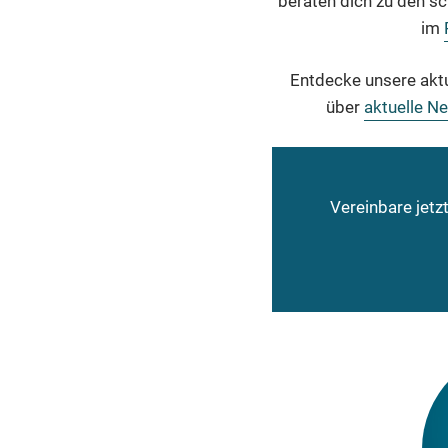
beraten dich zu den sc
im
Entdecke unsere akt
über
aktuelle N
Vereinbare jetz