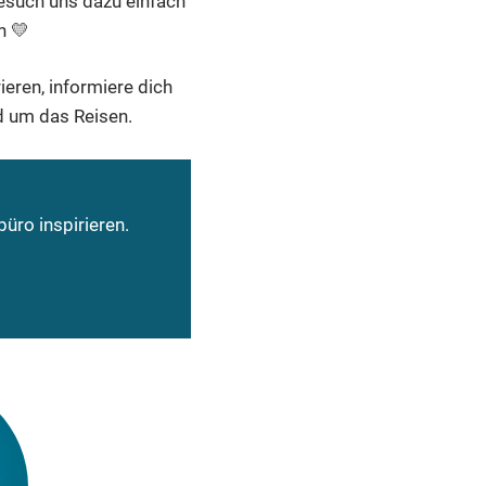
Besuch uns dazu einfach
h 💛
ieren, informiere dich
 um das Reisen.
üro inspirieren.