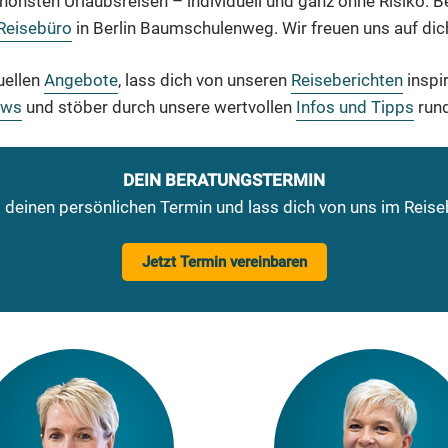
hönsten Urlaubsreisen – individuell und ganz ohne Risiko. 
Reisebüro
in Berlin Baumschulenweg. Wir freuen uns auf dic
uellen
Angebote
, lass dich von unseren
Reiseberichten
inspir
ews
und stöber durch unsere wertvollen
Infos und Tipps
rund
DEIN BERATUNGSTERMIN
t deinen persönlichen Termin und lass dich von uns im Reiseb
Jetzt Termin vereinbaren